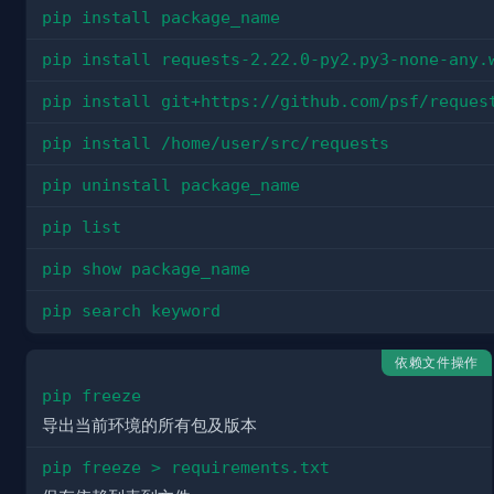
pip install package_name
pip install requests-2.22.0-py2.py3-none-any.
pip install git+https://github.com/psf/reques
pip install /home/user/src/requests
pip uninstall package_name
pip list
pip show package_name
pip search keyword
依赖文件操作
pip freeze
导出当前环境的所有包及版本
pip freeze > requirements.txt