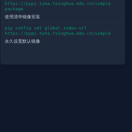
https://pypi.tuna.tsinghua.edu.cn/simple 
package
使用清华镜像安装
pip config set global.index-url 
https://pypi.tuna.tsinghua.edu.cn/simple
永久设置默认镜像